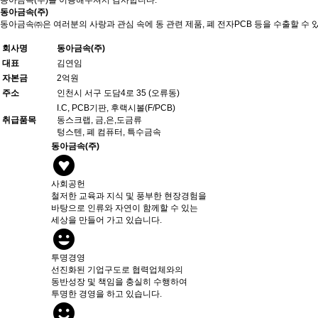
동아금속(주)를 이용해주셔서 감사합니다.
동아금속(주)
동아금속㈜은 여러분의 사랑과 관심 속에 동 관련 제품, 폐 전자PCB 등을 수출할 수
회사명
동아금속(주)
대표
김연임
자본금
2억원
주소
인천시 서구 도담4로 35 (오류동)
I.C, PCB기판, 후랙시볼(F/PCB)
취급품목
동스크랩, 금,은,도금류
텅스텐, 폐 컴퓨터, 특수금속
동아금속(주)
사회공헌
철저한 교육과 지식 및 풍부한 현장경험을
바탕으로 인류와 자연이 함께할 수 있는
세상을 만들어 가고 있습니다.
투명경영
선진화된 기업구도로 협력업체와의
동반성장 및 책임을 충실히 수행하여
투명한 경영을 하고 있습니다.