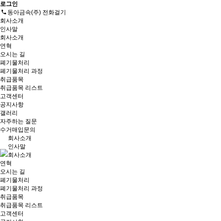
로그인
동아금속(주) 전화걸기
회사소개
인사말
회사소개
연혁
오시는 길
폐기물처리
폐기물처리 과정
취급품목
취급품목 리스트
고객센터
공지사항
갤러리
자주하는 질문
수거매입문의
회사소개
인사말
회사소개
연혁
오시는 길
폐기물처리
폐기물처리 과정
취급품목
취급품목 리스트
고객센터